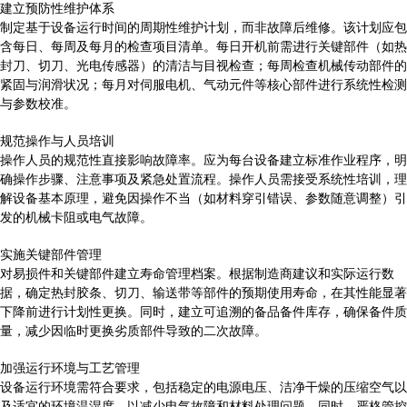
建立预防性维护体系
制定基于设备运行时间的周期性维护计划，而非故障后维修。该计划应包
含每日、每周及每月的检查项目清单。每日开机前需进行关键部件（如热
封刀、切刀、光电传感器）的清洁与目视检查；每周检查机械传动部件的
紧固与润滑状况；每月对伺服电机、气动元件等核心部件进行系统性检测
与参数校准。
规范操作与人员培训
操作人员的规范性直接影响故障率。应为每台设备建立标准作业程序，明
确操作步骤、注意事项及紧急处置流程。操作人员需接受系统性培训，理
解设备基本原理，避免因操作不当（如材料穿引错误、参数随意调整）引
发的机械卡阻或电气故障。
实施关键部件管理
对易损件和关键部件建立寿命管理档案。根据制造商建议和实际运行数
据，确定热封胶条、切刀、输送带等部件的预期使用寿命，在其性能显著
下降前进行计划性更换。同时，建立可追溯的备品备件库存，确保备件质
量，减少因临时更换劣质部件导致的二次故障。
加强运行环境与工艺管理
设备运行环境需符合要求，包括稳定的电源电压、洁净干燥的压缩空气以
及适宜的环境温湿度，以减少电气故障和材料处理问题。同时，严格管控