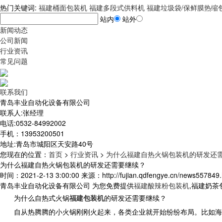
热门关键词:
福建桶面包装机
福建多段式供料机
福建垃圾袋/保鲜膜热缩
站内
站外
新闻动态
公司新闻
行业资讯
常见问题
联系我们
青岛丰业自动化设备有限公司
联系人:张经理
电话:0532-84992002
手机：13953200501
地址:青岛市城阳区天安路40号
您现在的位置
：
首页
>
行业资讯
>
为什么福建自热火锅包装机的研发还
为什么福建自热火锅包装机的研发还需要继续？
时间：2021-2-13 3:00:00 来源：http://fujian.qdfengye.cn/news557849.
青岛丰业自动化设备有限公司 为您免费提供
福建酸辣粉包装机
,福建奶
为什么自热式火锅
福建包装机
的研发还需要继续？
自从热腾腾的小火锅刚刚火起来，各类企业就开始纷纷布局。比如海