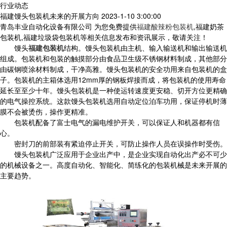
行业动态
福建馒头包装机未来的开展方向
2023-1-10 3:00:00
青岛丰业自动化设备有限公司 为您免费提供
福建酸辣粉包装机
,福建奶茶
包装机,福建垃圾袋包装机等相关信息发布和资讯展示，敬请关注！
馒头
福建包装机
结构。馒头包装机由主机、输入输送机和输出输送机
组成。包装机和包装的触摸部分由食品卫生级不锈钢材料制成，其他部分
由碳钢喷涂材料制成，干净高雅。馒头包装机的安全功用来自包装机的盒
子。包装机的主箱体选用12mm厚的钢板焊接而成，将包装机的使用寿命
延长至至少十年。馒头包装机是一种使运转速度更安稳、切开方位更精确
的电气操控系统。这款馒头包装机选用自动定位泊车功用，保证停机时薄
膜不会被烫伤，操作更精准。
包装机配备了富士电气的漏电维护开关，可以保证人和机器都有信
心。
密封刀的前部装有紧迫停止开关，可防止操作人员在误操作时受伤。
馒头包装机广泛应用于企业出产中，是企业实现自动化出产必不可少
的机械设备之一。高度自动化、智能化、简练化的包装机械是未来开展的
主要趋势。