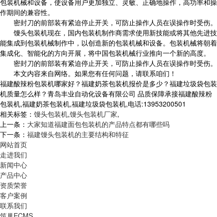
包装机械和设备，使设备用户更加独立、灵敏、正确地操作，高功率和操
作期间的兼容性。
密封刀的前部装有紧迫停止开关，可防止操作人员在误操作时受伤。
馒头包装机现在，国内包装机制作商需求使用新技能或将其他先进技
能集成到包装机械制作中，以创造新的包装机械和设备。包装机械将朝着
集成化、智能化的方向开展，将中国包装机械行业推向一个新的高度。
密封刀的前部装有紧迫停止开关，可防止操作人员在误操作时受伤。
本文内容来自网络。如果您有任何问题，请联系咱们！
福建酸辣粉包装机哪家好？福建奶茶包装机报价是多少？福建垃圾袋包装
机质量怎么样？青岛丰业自动化设备有限公司 品质保障承接福建酸辣粉
包装机,福建奶茶包装机,福建垃圾袋包装机,电话:13953200501
相关标签：
馒头包装机
,
馒头包装机厂家
,
上一条：
大家知道福建面包包装机的产品特点都有哪些吗
下一条：
福建馒头包装机的主要结构和特征
网站首页
走进我们
新闻中心
产品中心
资质荣誉
客户案例
联系我们
筑巢ECMS