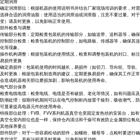
定期润滑
确定润滑部位：根据机器的使用说明书并结合厂家现场培训的要求，对需
选择合适的润滑油脂：使用适当的润滑油或润滑脂，注意不要过量。对于
变）请及时更换，以免影响正常使用。
部件检查与调整
传输部分检查：定期检查包装机的传输部分，如输送带、送料器等，确保
控制部分检查：检查包装机的控制部分，如电路板、传感器等，确保其连
化等现象。
操作机构调整：根据包装机的使用情况，检查和调整包装机的封口、标注
易损件更换
确定易损件：包装机使用的时间越长，易损件（如切刀、导向轮、导轨、
及时更换：根据包装机制造商的建议，定期更换易损件，确保其工作正常
会造成机器相关部位磨损加剧，影响包装机的使用寿命。
电气部分保养
检查电线电缆：检查电线、电缆是否有破损、老化等情况，如有问题应及
防潮处理：假期停机期间可以在电气控制柜内放置干燥剂，吸收潮气，防
可显著提高电器元件的使用寿命。
特殊部位处理：FVB、FVV系列机器真空仓里固定发热丝的安装台，如有
真空仓室内部位也是一样，保持仓内清洁和干燥可有效防止金属部位氧化
其他保养要点
部件防护：对于一些容易松动的部件，如螺栓、螺母等，点检时要进行确
真空滤芯，若有污损请及时更换，以免影响其功能。