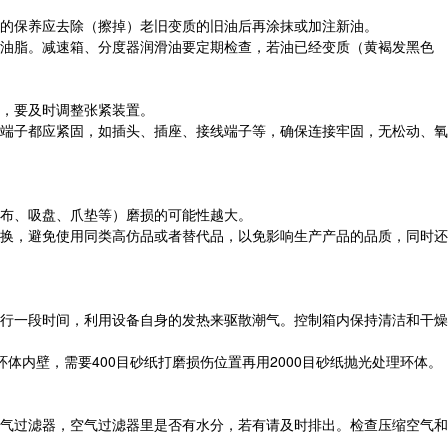
的保养应去除（擦掉）老旧变质的旧油后再涂抹或加注新油。
油脂。减速箱、分度器润滑油要定期检查，若油已经变质（黄褐发黑色
，要及时调整张紧装置。
端子都应紧固，如插头、插座、接线端子等，确保连接牢固，无松动、氧
布、吸盘、爪垫等）磨损的可能性越大。
换，避免使用同类高仿品或者替代品，以免影响生产产品的品质，同时还
行一段时间，利用设备自身的发热来驱散潮气。控制箱内保持清洁和干燥
体内壁，需要400目砂纸打磨损伤位置再用2000目砂纸抛光处理环体。
气过滤器，空气过滤器里是否有水分，若有请及时排出。检查压缩空气和