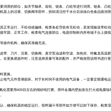
要润滑的部位，如关节轴承、齿轮、链条、凸轮等进行润滑。链条、凸轮
机器上的活塞、切换阀等部件，拆卸清洁控干水分后涂抹白色食品级润滑
其正常运行、不松动或偏移。检查各处导轨有无松动，若发现输送带松动
接牢固、正常工作。检查电气连接部位，电器控制柜内所有端子台上接线
等操作机构，确保其准确无误。
皮带、刀片、活塞、切换阀、真空泵油滤和空滤、加热丝、特氟龙高温胶
。在更换易损件时，注意选择质量可靠的配件，并严格按照说明书进行更
时更换。
止电气元件受潮损坏。对于长时间不使用的电气设备，一定要定期通电运
氧化需要用400目左右的细砂纸打磨。滑环金属内壁如发生打火或电腐蚀环
。
认，确保机器的稳定运行。投料漏斗等部件如方便可以卸下保存。检查湿