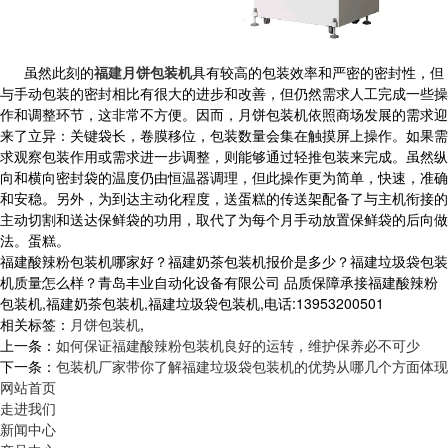
虽然此刻的
福建月饼包装机
具有较高的包装效率和严密的密封性，但
与手动包装的密封相比有很大的进步和改善，但仍然需求人工完成一些操
作和调整环节，这非常不方便。因而，月饼包装机依照商场发展的需求迎
来了立异：关键袋长，卷膜移位，包装数量会集在触摸屏上操作。如果需
求观察包装作用或需求进一步调整，则能够通过轻推包装来完成。虽然纵
向和横向密封袋的温度仍由恒温器调理，但此操作更为简单，快速，准确
和安稳。另外，为到达主动化程度，送蛋糕的传送架配备了与主机衔接的
主动切割和送达保鲜袋的功用，取代了为每个月手动放置保鲜袋的后向做
法。蛋糕。
福建酸辣粉包装机哪家好？福建奶茶包装机报价是多少？福建垃圾袋包装
机质量怎么样？青岛丰业自动化设备有限公司 品质保障承接福建酸辣粉
包装机,福建奶茶包装机,福建垃圾袋包装机,电话:13953200501
相关标签：
月饼包装机
,
上一条：
如何保证福建酸辣粉包装机良好的运转，维护保养必不可少
下一条：
包装机厂家带你了解福建垃圾袋包装机的优势从哪几个方面体现
网站首页
走进我们
新闻中心