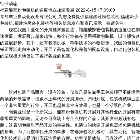
行业动态
福建酸辣粉包装机的速度也在加速发展
2022-8-15 17:09:00
青岛丰业自动化设备有限公司 为您免费提供
福建酸辣粉包装机
,福建奶茶
包装机,福建垃圾袋包装机等相关信息发布和资讯展示，敬请关注！
现在我国工业化的开展越来越昌盛，
福建酸辣粉包装机
的速度也在加
速发展。发展脚步越来越快，每个行业都在运用
福建包装机
，以习惯快速
的发展趋势。其中，还有包装机械，科学技术的不断进步，我国的包装机
械正逐渐走向主动化，开展了高智能化和完善的配套设施，自动化包装机
的呈现极大地促进了各行各业的包装。
针对包装产品而言，没有设备，仅仅只是依靠手工包装现已不能满意
商场的开展需求，也跟不上年代的开展脚步。归根到底，包装机械职业是
一个非常重要的行业，开展也起着非常有效果，也是一个活跃的产业。
包装业也是一个新兴业。酸辣粉包装机其开展对其他行业的开展有着
非常重要的影响。无论今日商场上有什么样的产品，其开发都必须有包
装，这表明包装对产品开发的重要性。包装业的快速开展也需求包装机械
的帮助。为了习惯年代开展的脚步，在选择包装机械时，其主动化、智能
化和技术进步是咱们应该注意的方便。功率便是效益。只有这样，咱们才